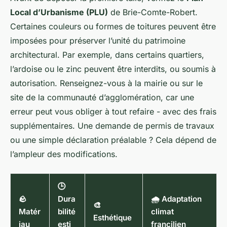
Local d’Urbanisme (PLU)
de Brie-Comte-Robert.
Certaines couleurs ou formes de toitures peuvent être
imposées pour préserver l’unité du patrimoine
architectural. Par exemple, dans certains quartiers,
l’ardoise ou le zinc peuvent être interdits, ou soumis à
autorisation. Renseignez-vous à la mairie ou sur le
site de la communauté d’agglomération, car une
erreur peut vous obliger à tout refaire - avec des frais
supplémentaires. Une demande de permis de travaux
ou une simple déclaration préalable ? Cela dépend de
l’ampleur des modifications.
🕒
🪨
Dura
🌧️ Adaptation
🎨
Matér
bilité
climat
Esthétique
iau
esti
francilien