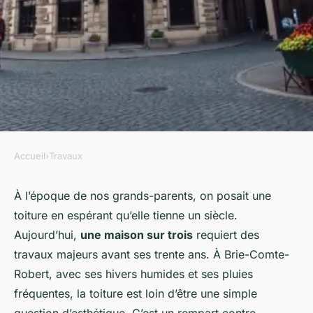
Accueil
›
Travaux
TRAVAUX
5 clés pour réussir ses projets
À l’époque de nos grands-parents, on posait une
toiture en espérant qu’elle tienne un siècle.
de toiture à Brie-Comte-
Aujourd’hui,
une maison sur trois
requiert des
Robert
travaux majeurs avant ses trente ans. À Brie-Comte-
Robert, avec ses hivers humides et ses pluies
Auberte
•
14/05/2026 12:16
•
10 min de lecture
fréquentes, la toiture est loin d’être une simple