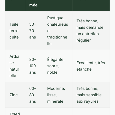
mée
Rustique,
Très bonne,
Tuile
50-
chaleureus
mais demande
terre
70
e,
un entretien
cuite
ans
traditionne
régulier
lle
Ardoi
80-
Élégante,
se
Excellente, très
100
sobre,
natur
étanche
ans
noble
elle
60-
Moderne,
Très bonne,
Zinc
80
lisse,
mais sensible
ans
minérale
aux rayures
Tôleri