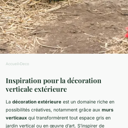
Accueil
›
Deco
DECO
Inspiration pour la décoration
Habiller ses murs avec une
verticale extérieure
décoration extérieure verticale
La
décoration extérieure
est un domaine riche en
Kylian
•
28 février 2025
•
4 min de lecture
possibilités créatives, notamment grâce aux
murs
verticaux
qui transformèrent tout espace gris en
jardin vertical ou en œuvre d’art. S’inspirer de