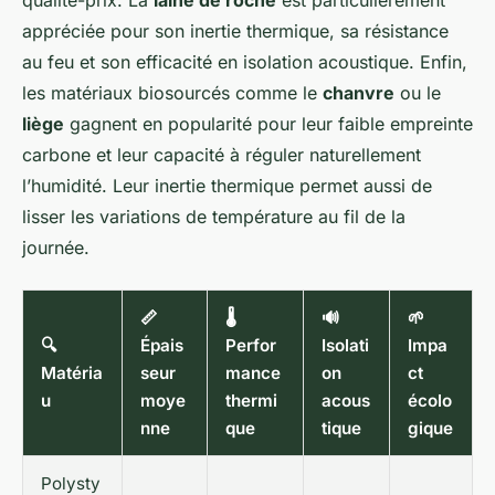
qualité-prix. La
laine de roche
est particulièrement
appréciée pour son inertie thermique, sa résistance
au feu et son efficacité en isolation acoustique. Enfin,
les matériaux biosourcés comme le
chanvre
ou le
liège
gagnent en popularité pour leur faible empreinte
carbone et leur capacité à réguler naturellement
l’humidité. Leur inertie thermique permet aussi de
lisser les variations de température au fil de la
journée.
📏
🌡️
🔊
🌱
🔍
Épais
Perfor
Isolati
Impa
Matéria
seur
mance
on
ct
u
moye
thermi
acous
écolo
nne
que
tique
gique
Polysty