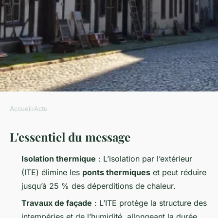
Accueil
›
Actu
ACTU
L'essentiel du message
Les meilleurs artisans pour
votre rénovation de façade au
Isolation thermique
: L’isolation par l’extérieur
Mans
(ITE) élimine les
ponts thermiques
et peut réduire
jusqu’à 25 % des déperditions de chaleur.
Cheikh
•
10/06/2026 19:20
•
9 min de lecture
Travaux de façade
: L’ITE protège la structure des
intempéries et de l’humidité, allongeant la durée