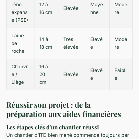
rène
12 à
Moye
Modé
Élevée
expans
16 cm
nne
ré
é (PSE)
Laine
14 à
Très
Élevé
Modé
de
18 cm
élevée
e
ré
roche
Chanvr
16 à
Élevé
Faibl
e /
20
Élevée
e
e
Liège
cm
Réussir son projet : de la
préparation aux aides financières
Les étapes clés d'un chantier réussi
Un chantier d’ITE bien mené commence toujours par